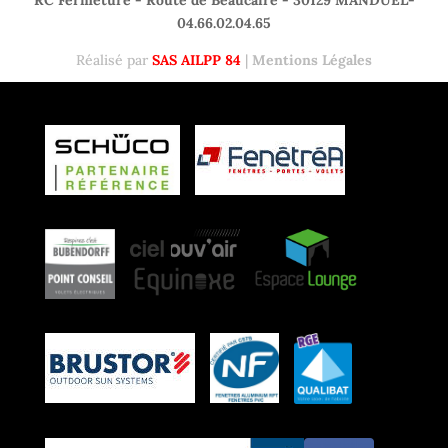
RC Fermeture - Route de Beaucaire - 30129 MANDUEL-
04.66.02.04.65
Réalisé par
SAS AILPP 84
|
Mentions Légales